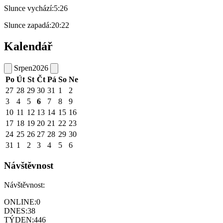
Slunce vychází:
5:26
Slunce zapadá:
20:22
Kalendář
Srpen
2026
Po
Út
St
Čt
Pá
So
Ne
27
28
29
30
31
1
2
3
4
5
6
7
8
9
10
11
12
13
14
15
16
17
18
19
20
21
22
23
24
25
26
27
28
29
30
31
1
2
3
4
5
6
Návštěvnost
Návštěvnost:
ONLINE:
0
DNES:
38
TÝDEN:
446