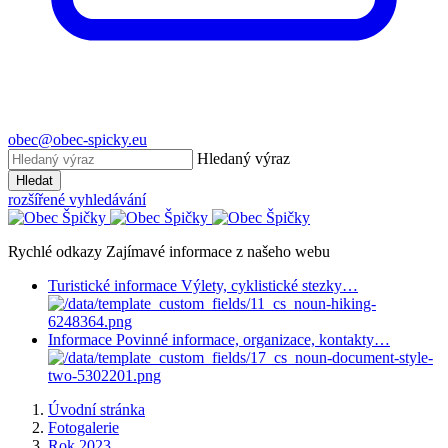
obec@obec-spicky.eu
Hledaný výraz
Hledat
rozšířené vyhledávání
Rychlé odkazy
Zajímavé informace z našeho webu
Turistické informace
Výlety, cyklistické stezky…
Informace
Povinné informace, organizace, kontakty…
Úvodní stránka
Fotogalerie
Rok 2023