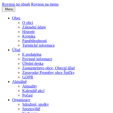
Rovnou na obsah
Rovnou na menu
Menu
Obec
O obci
Základní údaje
Historie
Kronika
Pamětihodnosti
Turistické informace
Úřad
E-podatelna
Povinné informace
Úřední deska
Zastupitelstvo obce, Obecní úřad
Zpravodaj Proměny obce Špičky
GDPR
Aktuálně
Aktuality
Kalendář akcí
Počasí
Organizace
Sdružení, spolky
Sportoviště