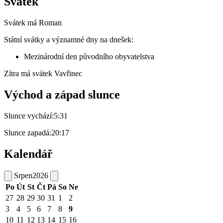
Svátek
Svátek má
Roman
Státní svátky a významné dny na dnešek:
Mezinárodní den původního obyvatelstva
Zítra má svátek
Vavřinec
Východ a západ slunce
Slunce vychází:
5:31
Slunce zapadá:
20:17
Kalendář
Srpen
2026
Po
Út
St
Čt
Pá
So
Ne
27
28
29
30
31
1
2
3
4
5
6
7
8
9
10
11
12
13
14
15
16