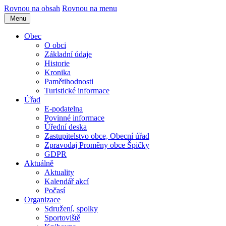
Rovnou na obsah
Rovnou na menu
Menu
Obec
O obci
Základní údaje
Historie
Kronika
Pamětihodnosti
Turistické informace
Úřad
E-podatelna
Povinné informace
Úřední deska
Zastupitelstvo obce, Obecní úřad
Zpravodaj Proměny obce Špičky
GDPR
Aktuálně
Aktuality
Kalendář akcí
Počasí
Organizace
Sdružení, spolky
Sportoviště