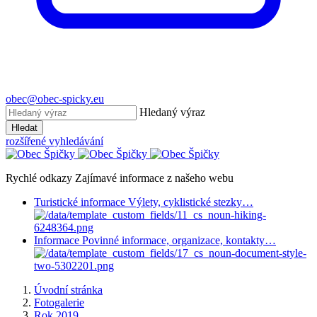
obec@obec-spicky.eu
Hledaný výraz
Hledat
rozšířené vyhledávání
Rychlé odkazy
Zajímavé informace z našeho webu
Turistické informace
Výlety, cyklistické stezky…
Informace
Povinné informace, organizace, kontakty…
Úvodní stránka
Fotogalerie
Rok 2019