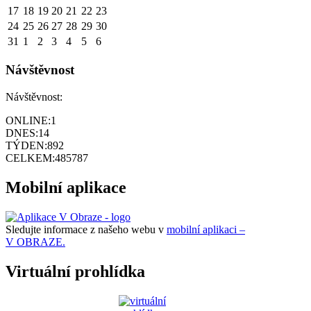
17
18
19
20
21
22
23
24
25
26
27
28
29
30
31
1
2
3
4
5
6
Návštěvnost
Návštěvnost:
ONLINE:
1
DNES:
14
TÝDEN:
892
CELKEM:
485787
Mobilní aplikace
Sledujte informace z našeho webu v
mobilní aplikaci –
V OBRAZE.
Virtuální prohlídka