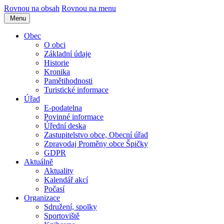
Rovnou na obsah
Rovnou na menu
Menu
Obec
O obci
Základní údaje
Historie
Kronika
Pamětihodnosti
Turistické informace
Úřad
E-podatelna
Povinné informace
Úřední deska
Zastupitelstvo obce, Obecní úřad
Zpravodaj Proměny obce Špičky
GDPR
Aktuálně
Aktuality
Kalendář akcí
Počasí
Organizace
Sdružení, spolky
Sportoviště