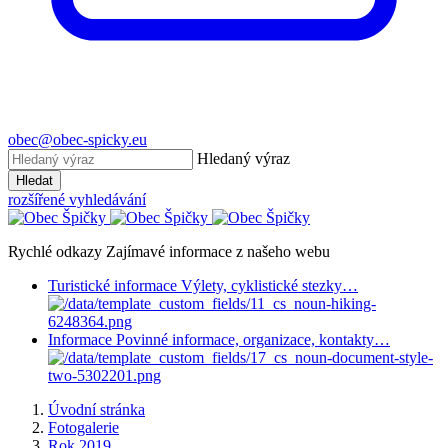
obec@obec-spicky.eu
Hledaný výraz
Hledat
rozšířené vyhledávání
Rychlé odkazy
Zajímavé informace z našeho webu
Turistické informace
Výlety, cyklistické stezky…
Informace
Povinné informace, organizace, kontakty…
Úvodní stránka
Fotogalerie
Rok 2019