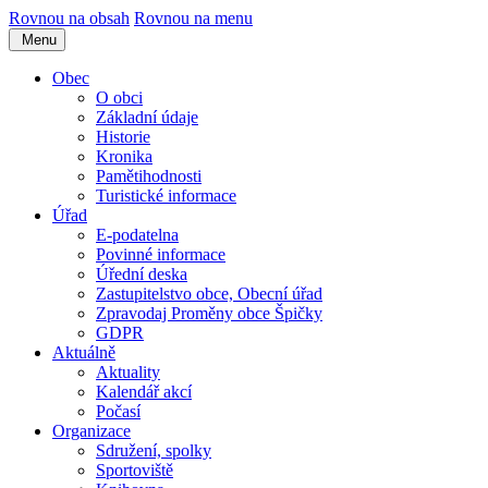
Rovnou na obsah
Rovnou na menu
Menu
Obec
O obci
Základní údaje
Historie
Kronika
Pamětihodnosti
Turistické informace
Úřad
E-podatelna
Povinné informace
Úřední deska
Zastupitelstvo obce, Obecní úřad
Zpravodaj Proměny obce Špičky
GDPR
Aktuálně
Aktuality
Kalendář akcí
Počasí
Organizace
Sdružení, spolky
Sportoviště