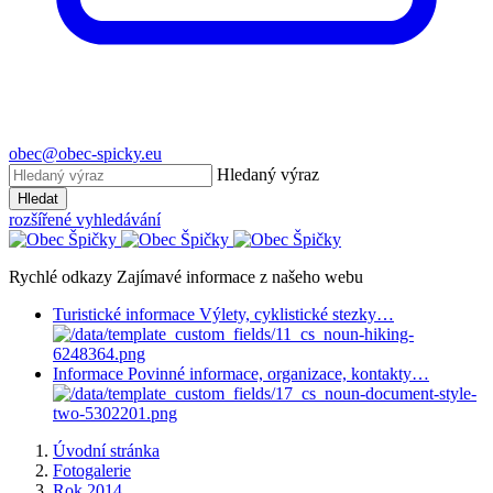
obec@obec-spicky.eu
Hledaný výraz
Hledat
rozšířené vyhledávání
Rychlé odkazy
Zajímavé informace z našeho webu
Turistické informace
Výlety, cyklistické stezky…
Informace
Povinné informace, organizace, kontakty…
Úvodní stránka
Fotogalerie
Rok 2014