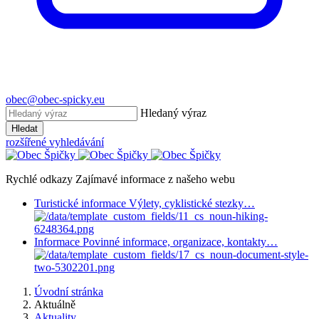
obec@obec-spicky.eu
Hledaný výraz
Hledat
rozšířené vyhledávání
Rychlé odkazy
Zajímavé informace z našeho webu
Turistické informace
Výlety, cyklistické stezky…
Informace
Povinné informace, organizace, kontakty…
Úvodní stránka
Aktuálně
Aktuality