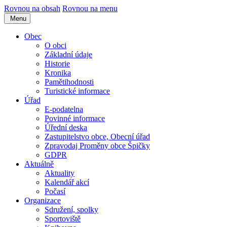
Rovnou na obsah
Rovnou na menu
Menu
Obec
O obci
Základní údaje
Historie
Kronika
Pamětihodnosti
Turistické informace
Úřad
E-podatelna
Povinné informace
Úřední deska
Zastupitelstvo obce, Obecní úřad
Zpravodaj Proměny obce Špičky
GDPR
Aktuálně
Aktuality
Kalendář akcí
Počasí
Organizace
Sdružení, spolky
Sportoviště