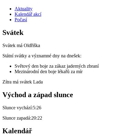
Aktuality
Kalendář akcí
Počasí
Svátek
Svátek má
Oldřiška
Státní svátky a významné dny na dnešek:
Světový den boje za zákaz jaderných zbraní
Mezinárodní den boje lékařů za mír
Zítra má svátek
Lada
Východ a západ slunce
Slunce vychází:
5:26
Slunce zapadá:
20:22
Kalendář