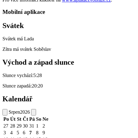
Mobilní aplikace
Svátek
Svátek má
Lada
Zítra má svátek
Soběslav
Východ a západ slunce
Slunce vychází:
5:28
Slunce zapadá:
20:20
Kalendář
Srpen
2026
Po
Út
St
Čt
Pá
So
Ne
27
28
29
30
31
1
2
3
4
5
6
7
8
9