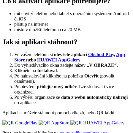
Co k aktivaci aplikace potřebujete?
mít chytrý telefon nebo tablet s operačním systémem Android
či iOS
přístup na internet
místo v úložišti telefonu cca 20 MB
Jak si aplikaci stáhnout?
Ve vašem telefonu si
otevřete aplikaci
Obchod Play
,
App
Store
nebo
HUAWEI AppGalery
Do vyhledávacího okna zadejte název
„V OBRAZE“.
Klikněte na
Instalovat
.
Po nainstalování klikněte na položku
Otevřít
(povolit
oznámení).
Po otevření
přidejte nový odběr
. Lze sledovat i více
organizací.
Po výběru organizace se
data z webu automaticky nahrají
do aplikace.
Aplikaci si můžete stáhnout pomocí odkazů, nebo QR kódů.
Pro více informací klikněte na
www.aplikacevobraze.cz
.