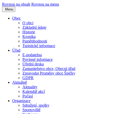
Rovnou na obsah
Rovnou na menu
Menu
Obec
O obci
Základní údaje
Historie
Kronika
Pamětihodnosti
Turistické informace
Úřad
E-podatelna
Povinné informace
Úřední deska
Zastupitelstvo obce, Obecní úřad
Zpravodaj Proměny obce Špičky
GDPR
Aktuálně
Aktuality
Kalendář akcí
Počasí
Organizace
Sdružení, spolky
Sportoviště